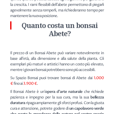
la crescita. I rami flessibili dell'abete permettono di piegarli
agevolmente senza romperli, ma richiederanno tempo per
mantenere la nuova posizione.
Quanto costa un bonsai
Abete?
Il prezzo di un Bonsai Abete può variare notevolmente in
base all'età, alla dimensione e alla salute della pianta. Gli
esemplari più maturi e artistici hanno un costo più elevato,
mentre i giovani bonsai potrebbero sono più accessibili.
Su Spazio Bonsai puoi trovare bonsai di Abete dai
1.000
€
fino ai
3.900 €
.
Il Bonsai Abete è un'
opera d'arte naturale
che richiede
pazienza e impegno per la sua cura, ma la sua
bellezza
duratura
ripaga ampiamente gli sforzi profusi. Con la giusta
cura e attenzione, potrete godere di
un capolavoro verde