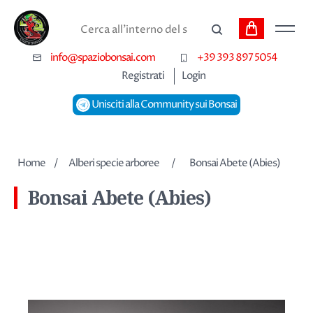
Carrello
Cerca
info@spaziobonsai.com
+39 393 897 5054
Registrati
Login
Unisciti alla Community sui Bonsai
Home
/
Alberi specie arboree
/
Bonsai Abete (Abies)
Bonsai Abete (Abies)