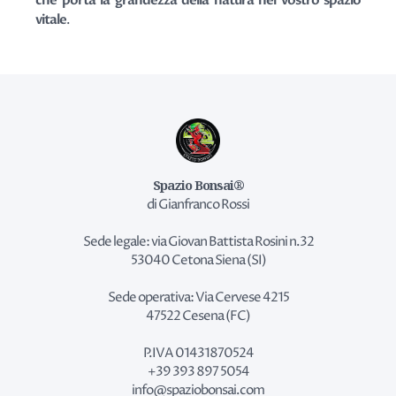
che porta la grandezza della natura nel vostro spazio
vitale
.
Spazio Bonsai®
di Gianfranco Rossi
Sede legale: via Giovan Battista Rosini n.32
53040 Cetona Siena (SI)
Sede operativa: Via Cervese 4215
47522 Cesena (FC)
P.IVA 01431870524
+39 393 897 5054
info@spaziobonsai.com