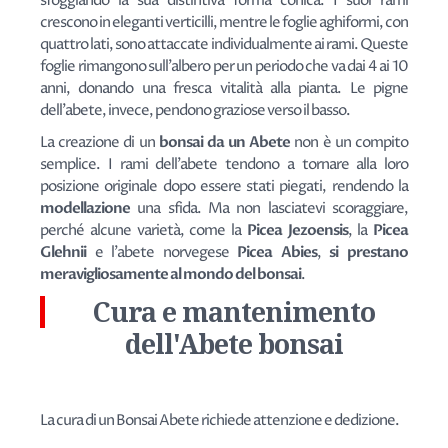
sfoggiando la sua distintiva forma conica. I suoi rami
crescono in eleganti verticilli, mentre le foglie aghiformi, con
quattro lati, sono attaccate individualmente ai rami. Queste
foglie rimangono sull'albero per un periodo che va dai 4 ai 10
anni, donando una fresca vitalità alla pianta. Le pigne
dell'abete, invece, pendono graziose verso il basso.
La creazione di un
bonsai da un Abete
non è un compito
semplice. I rami dell'abete tendono a tornare alla loro
posizione originale dopo essere stati piegati, rendendo la
modellazione
una sfida. Ma non lasciatevi scoraggiare,
perché alcune varietà, come la
Picea Jezoensis
, la
Picea
Glehnii
e l'abete norvegese
Picea Abies
,
si prestano
meravigliosamente al mondo del bonsai
.
Cura e mantenimento
dell'Abete bonsai
La cura di un Bonsai Abete richiede attenzione e dedizione.