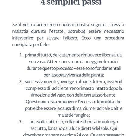
4 semplici passi
Se il vostro acero rosso bonsai mostra segni di stress o
malattia durante l'estate, potrebbe essere necessario
intervenire per salvare l'albero. Ecco una procedura
consigliata per farlo:
prima di tutto, delicatamente rimuovete il bonsai dal
suo vaso. Attenzione a non danneggiare le radici
durante questo processo - esse sono fondamentali
per la sopravvivenza della pianta;
successivamente, avvolgete il pane di terra, ovvero il
complesso di radici e terreno rimasto intatto dopo la
rimozione dal vaso, con della carta assorbente.
Questo aiuterà a rimuovere l'eccesso di umidità che
potrebbe essere la causa di marciume radicale o altre
malattie fungine;
una volta fatto ciò, collocate il bonsai in un luogo
asciutto, lontano dalla luce diretta del sole. Qui
dovrebbe rimanere per circa 24 ore. Questo passaggio