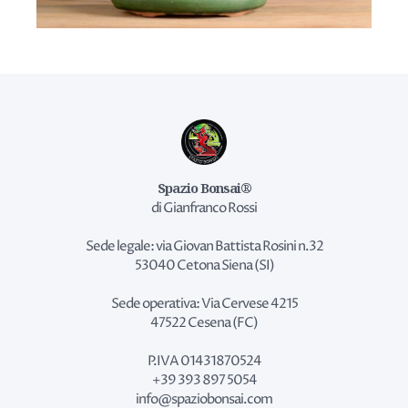
Spazio Bonsai®
di Gianfranco Rossi
Sede legale: via Giovan Battista Rosini n.32
53040 Cetona Siena (SI)
Sede operativa: Via Cervese 4215
47522 Cesena (FC)
P.IVA 01431870524
+39 393 897 5054
info@spaziobonsai.com