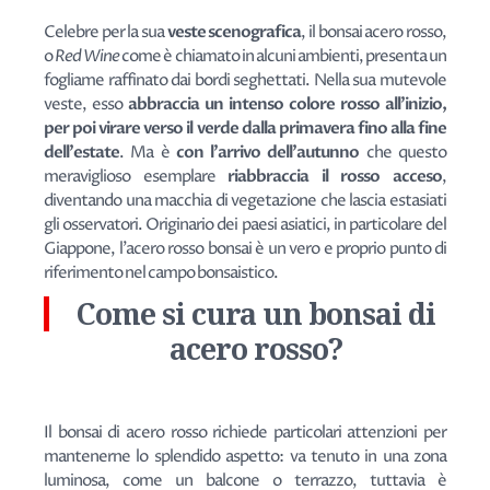
Celebre per la sua
veste scenografica
, il bonsai acero rosso,
o
Red Wine
come è chiamato in alcuni ambienti, presenta un
fogliame raffinato dai bordi seghettati. Nella sua mutevole
veste, esso
abbraccia un intenso colore rosso all'inizio,
per poi virare verso il verde dalla primavera fino alla fine
dell'estate
. Ma è
con l'arrivo dell'autunno
che questo
meraviglioso esemplare
riabbraccia il rosso acceso
,
diventando una macchia di vegetazione che lascia estasiati
gli osservatori. Originario dei paesi asiatici, in particolare del
Giappone, l'acero rosso bonsai è un vero e proprio punto di
riferimento nel campo bonsaistico.
Come si cura un bonsai di
acero rosso?
Il bonsai di acero rosso richiede particolari attenzioni per
mantenerne lo splendido aspetto: va tenuto in una zona
luminosa, come un balcone o terrazzo, tuttavia è