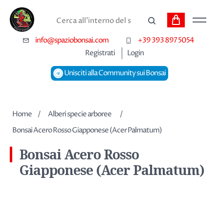
Carrello
Cerca
info@spaziobonsai.com
+39 393 897 5054
Registrati
Login
Unisciti alla Community sui Bonsai
Home
/
Alberi specie arboree
/
Bonsai Acero Rosso Giapponese (Acer Palmatum)
Bonsai Acero Rosso
Giapponese (Acer Palmatum)