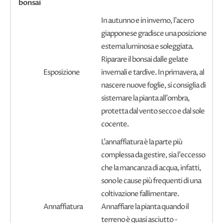
bonsai
In autunno e in inverno, l'acero
giapponese gradisce una posizione
esterna luminosa e soleggiata.
Riparare il bonsai dalle gelate
Esposizione
invernali e tardive. In primavera, al
nascere nuove foglie, si consiglia di
sistemare la pianta all'ombra,
protetta dal vento secco e dal sole
cocente.
L'annaffiatura è la parte più
complessa da gestire, sia l'eccesso
che la mancanza di acqua, infatti,
sono le cause più frequenti di una
coltivazione fallimentare.
Annaffiatura
Annaffiare la pianta quando il
terreno è quasi asciutto -