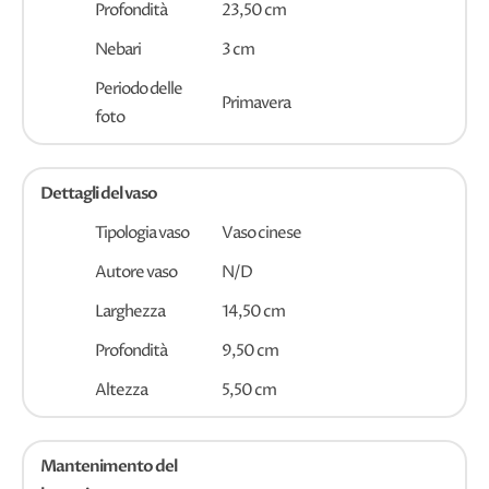
Profondità
23,50 cm
Nebari
3 cm
Periodo delle
Primavera
foto
Dettagli del vaso
Tipologia vaso
Vaso cinese
Autore vaso
N/D
Larghezza
14,50 cm
Profondità
9,50 cm
Altezza
5,50 cm
Mantenimento del