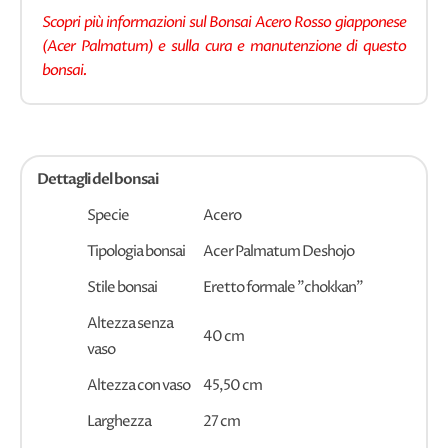
Scopri più informazioni sul Bonsai Acero Rosso giapponese
(Acer Palmatum) e sulla cura e manutenzione di questo
bonsai.
Dettagli del bonsai
Specie
Acero
Tipologia bonsai
Acer Palmatum Deshojo
Stile bonsai
Eretto formale "chokkan"
Altezza senza
40 cm
vaso
Altezza con vaso
45,50 cm
Larghezza
27 cm