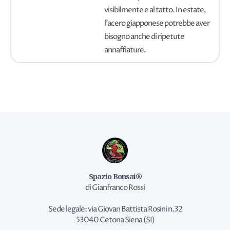
visibilmente e al tatto. In estate,
l'acero giapponese potrebbe aver
bisogno anche di ripetute
annaffiature.
Spazio Bonsai®
di Gianfranco Rossi
Sede legale: via Giovan Battista Rosini n.32
53040 Cetona Siena (SI)