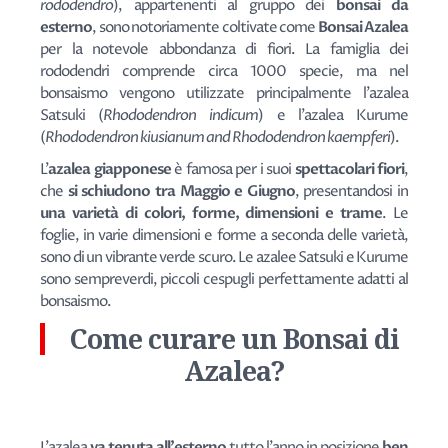
rododendro
), appartenenti al gruppo dei
bonsai da
esterno
, sono notoriamente coltivate come
Bonsai Azalea
per la notevole abbondanza di fiori. La famiglia dei
rododendri comprende circa 1000 specie, ma nel
bonsaismo vengono utilizzate principalmente l'azalea
Satsuki (
Rhododendron indicum
) e l'azalea Kurume
(
Rhododendron kiusianum and Rhododendron kaempferi
).
L'
azalea giapponese
è famosa per i suoi
spettacolari fiori
,
che
si schiudono tra Maggio e Giugno
, presentandosi in
una varietà di colori, forme, dimensioni e trame
. Le
foglie, in varie dimensioni e forme a seconda delle varietà,
sono di un vibrante verde scuro. Le azalee Satsuki e Kurume
sono sempreverdi, piccoli cespugli perfettamente adatti al
bonsaismo.
Come curare un Bonsai di
Azalea?
L'azalea
va tenuta all'esterno
tutto l'anno in posizione
ben