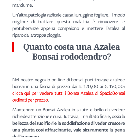
marciume.
Un'altra patologia radicale causa la ruggine fogliare. Il modo
migliore di trattare questa malattia è rimuovere le
protuberanze appena compaiono e mettere l'azalea al
riparo dalla troppa pioggia.
Quanto costa una Azalea
Bonsai rododendro?
Nel nostro negozio on-line di bonsai puoi trovare azaleee
bonsai in una fascia di prezzo dai € 120,00 ai € 150,00:
clicca qui per vedere tutti i Bonsa Azalea di SpazioBonsai
ordinati per prezzo
.
Mantenere un Bonsai Azalea in salute e bello da vedere
richiede attenzione e cura. Tuttavia, il risultato finale, ossia
la
bellezza dei suoi fiori e la soddisfazione di veder crescere
una pianta così affascinante, vale sicuramente la pena
dell'impegno
.