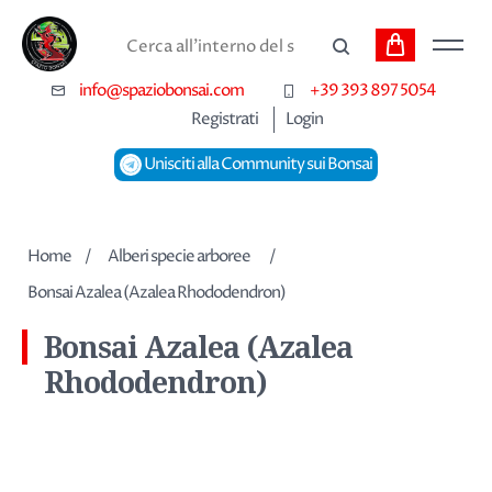
Carrello
Cerca
info@spaziobonsai.com
+39 393 897 5054
Registrati
Login
Unisciti alla Community sui Bonsai
Home
/
Alberi specie arboree
/
Bonsai Azalea (Azalea Rhododendron)
Bonsai Azalea (Azalea
Rhododendron)