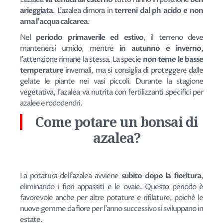
arieggiata
. L'azalea dimora in
terreni dal ph acido e non
ama l'acqua calcarea
.
Nel
periodo primaverile ed estivo
, il terreno deve
mantenersi umido, mentre
in autunno e inverno
,
l'attenzione rimane la stessa. La specie
non teme le basse
temperature
invernali, ma si consiglia di proteggere dalle
gelate le piante nei vasi piccoli. Durante la stagione
vegetativa, l'azalea va nutrita con fertilizzanti specifici per
azalee e rododendri.
Come potare un bonsai di
azalea?
La potatura dell'azalea avviene
subito dopo la fioritura
,
eliminando i fiori appassiti e le ovaie. Questo periodo è
favorevole anche per altre potature e rifilature, poiché le
nuove gemme da fiore per l'anno successivo si sviluppano in
estate.