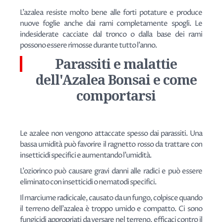
L'azalea resiste molto bene alle forti potature e produce
nuove foglie anche dai rami completamente spogli. Le
indesiderate cacciate dal tronco o dalla base dei rami
possono essere rimosse durante tutto l'anno.
Parassiti e malattie
dell'Azalea Bonsai e come
comportarsi
Le azalee non vengono attaccate spesso dai parassiti. Una
bassa umidità può favorire il ragnetto rosso da trattare con
insetticidi specifici e aumentando l'umidità.
L'oziorinco può causare gravi danni alle radici e può essere
eliminato con insetticidi o nematodi specifici.
Il marciume radicicale, causato da un fungo, colpisce quando
il terreno dell'azalea è troppo umido e compatto. Ci sono
fungicidi appropriati da versare nel terreno, efficaci contro il