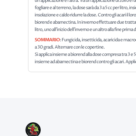
un'applicazione e l'altra. Tra un'applicazione di zolfo e 
fogliare e al terreno, la dose sarà da 3 a 5 cc per litro, 
insolazione e caldo ridurre la dose. Contro gli acari il l
biorend e abamectina. In inverno effettuare due trattame
litro, uno all'inizio dell'inverno e un altro alla fine pri
SOMMARIO
: Fungicida, insetticida, acaricida e ma
a 30 gradi. Alternare con le copertine.
Si applica insieme a biorend alla dose compresa tra 3 e 5 c
insieme ad abamectina e biorend contro gli acari. Applicazi