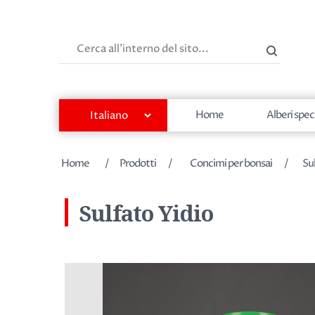
Cerca
Home
Alberi spec
Home
/
Prodotti
/
Concimi per bonsai
/
Sul
Sulfato Yidio