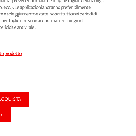
pianta, prevenendo malattie fungine fogliari della famiglia
co, ecc.). Le applicazioni andranno preferibilmente
 e soleggiamento estate, soprattutto nei periodi di
uove foglie non sono ancora mature. fungicida,
ricida e antivirale.
sto prodotto
ACQUISTA
ri