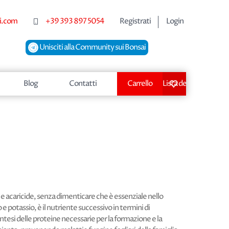
i.com
+39 393 897 5054
Registrati
Login
Unisciti alla Community sui Bonsai
Blog
Contatti
Carrello
Lista dei desideri
e e acaricide, senza dimenticare che è essenziale nello
e potassio, è il nutriente successivo in termini di
ntesi delle proteine necessarie per la formazione e la