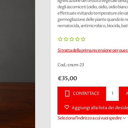
lignificazione del tessuto vegetale della 
degli ascomiceti (oidio, oidio, oidio bian
effettuate evitando temperature elevate
germogliazione delle piante quando le n
nematocida, antimicrobico, biocida, batte
Si tratta della prima recensione per que
Cod.:
cncm-23
€35,00
CONTATTACI!
Aggiungi alla lista dei deside
Seleziona l'indirizzo a cui vuoi spedire