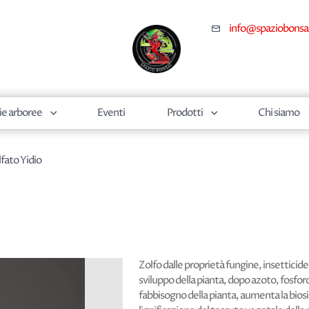
info@spaziobonsa
ie arboree
Eventi
Prodotti
Chi siamo
fato Yidio
Zolfo dalle proprietà fungine, insetticid
sviluppo della pianta, dopo azoto, fosforo 
fabbisogno della pianta, aumenta la biosi