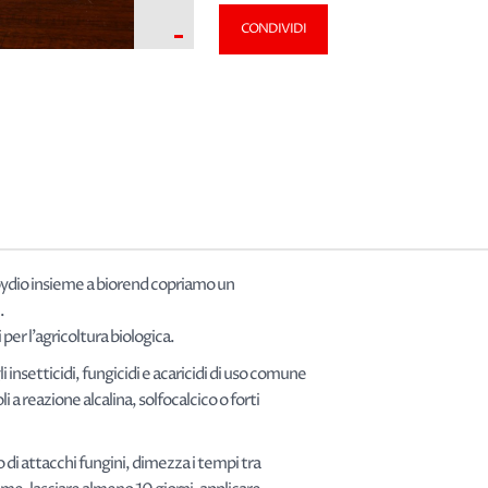
-
CONDIVIDI
oydio insieme a biorend copriamo un
.
per l'agricoltura biologica.
 insetticidi, fungicidi e acaricidi di uso comune
 a reazione alcalina, solfocalcico o forti
 di attacchi fungini, dimezza i tempi tra