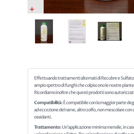
+
Effettuando trattamenti alternati di Recubre e Sulfat
ampio spettro di funghi che colpiscono le nostre piante
Ricordiamo inoltre che questi prodotti sono autorizzati 
Compatibilità
: È compatibile con la maggior parte degli
ad eccezione del rame, altro zolfo, non mescolare con oli
ossidanti.
Trattamento
: Un'applicazione minima mensile, in caso