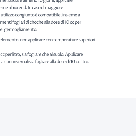
rame, lasciare almeno 10 giorni, applicare
insieme a biorend. In caso di maggiore
oro utilizzo congiunto è compatibile, insieme a
nti fogliari di choche alla dose di 10 cc per
ma del germogliamento.
croelemento, non applicare con temperature superiori
c per litro, sia fogliare che al suolo. Applicare
oni invernali via fogliare alla dose di 10 cc litro.