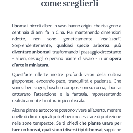
come sceglierli
I
bonsai
, piccoli alberi in vaso, hanno origini che risalgono a
centinaia di anni fa in Cina. Pur mantenendo dimensioni
ridotte, non sono geneticamente "
nanizzati
".
Sorprendentemente,
qualsiasi specie arborea può
diventare un bonsai
, trasformando il paesaggio circostante
- alberi, cespugli o persino piante di vivaio - in un'
opera
d'arte in miniatura
.
Quest'arte riflette inoltre profondi valori della cultura
giapponese, evocando pace, tranquillità e pazienza. Che
siano alberi singoli, boschi o composizioni su roccia, i bonsai
catturano l'attenzione e la fantasia, rappresentando
realisticamente la natura in piccola scala.
Alcune piante autoctone possono vivere all'aperto, mentre
quelle di climi tropicali potrebbero necessitare di protezione
nelle zone temperate. Se ti chiedi
che
piante usare per
fare un bonsai
,
quali siano i diversi tipi di bonsai
, sappi che