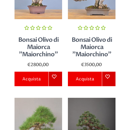
Bonsai Olivo di
Bonsai Olivo di
Maiorca
Maiorca
"Maiorchino"
"Maiorchino"
€2800,00
€3500,00
Acquista
Acquista