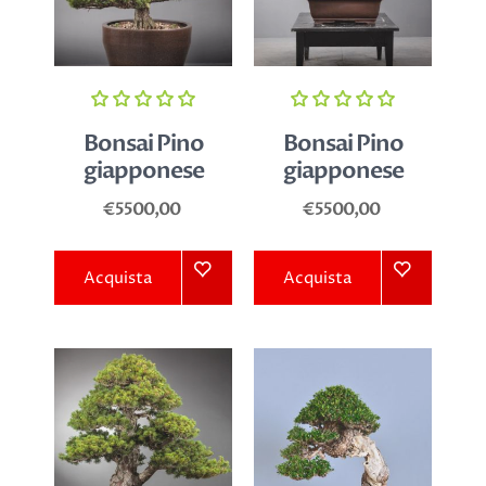
Bonsai Pino
Bonsai Pino
giapponese
giapponese
€5500,00
€5500,00
Acquista
Acquista