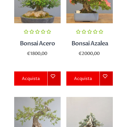
Bonsai Acero
Bonsai Azalea
€1800,00
€2000,00
Acquista
Acquista