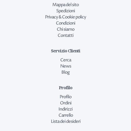
Mappa del sito
Spedizioni
Privacy & Cookie policy
Condizioni
Chi siamo
Contatti
Servizio Clienti
Cerca
News
Blog
Profilo
Profilo
Ordini
Indirizzi
Carrello
Lista dei desideri