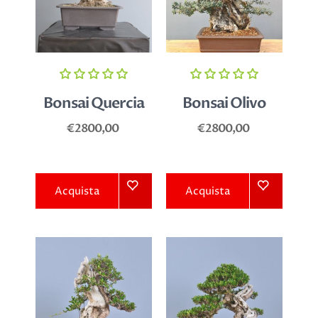
Bonsai Quercia
Bonsai Olivo
€2800,00
€2800,00
Acquista
Acquista