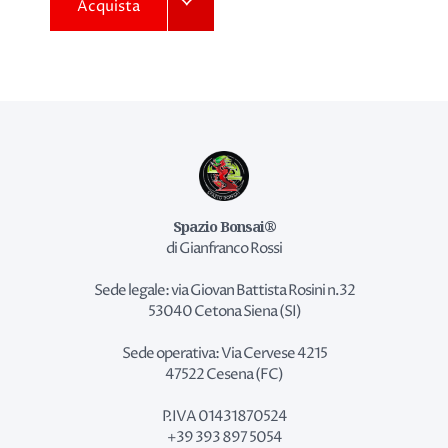
Acquista
Spazio Bonsai®
di Gianfranco Rossi
Sede legale: via Giovan Battista Rosini n.32
53040 Cetona Siena (SI)
Sede operativa: Via Cervese 4215
47522 Cesena (FC)
P.IVA 01431870524
+39 393 897 5054