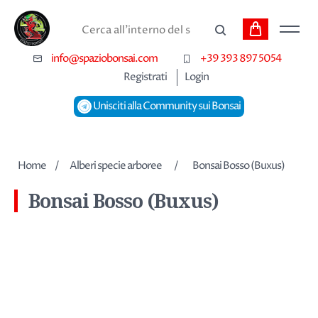
Carrello
Cerca
info@spaziobonsai.com
+39 393 897 5054
Registrati
Login
Unisciti alla Community sui Bonsai
Home
/
Alberi specie arboree
/
Bonsai Bosso (Buxus)
Bonsai Bosso (Buxus)