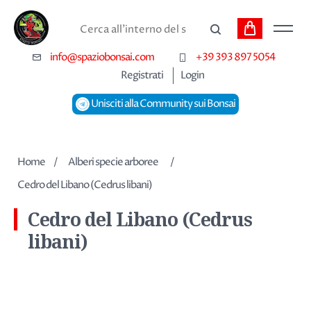
Carrello
Cerca
info@spaziobonsai.com
+39 393 897 5054
Registrati
Login
Unisciti alla Community sui Bonsai
Home
/
Alberi specie arboree
/
Cedro del Libano (Cedrus libani)
Cedro del Libano (Cedrus
libani)