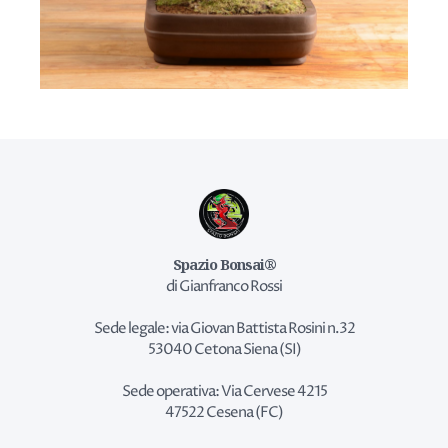
Spazio Bonsai®
di Gianfranco Rossi
Sede legale: via Giovan Battista Rosini n.32
53040 Cetona Siena (SI)
Sede operativa: Via Cervese 4215
47522 Cesena (FC)