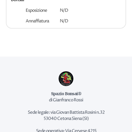
Esposizione
N/D
Annaffiatura
N/D
Spazio Bonsai®
di Gianfranco Rossi
Sede legale: via Giovan Battista Rosini n.32
53040 Cetona Siena (SI)
Sede operativa: Via Cervese 4215