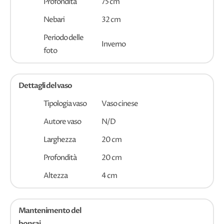
Profondità
75 cm
Nebari
32 cm
Periodo delle
Inverno
foto
Dettagli del vaso
Tipologia vaso
Vaso cinese
Autore vaso
N/D
Larghezza
20 cm
Profondità
20 cm
Altezza
4 cm
Mantenimento del
bonsai