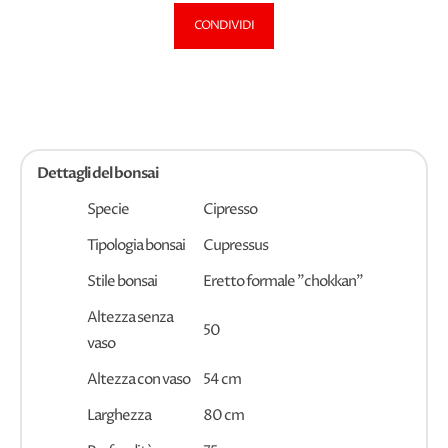
CONDIVIDI
Dettagli del bonsai
Specie
Cipresso
Tipologia bonsai
Cupressus
Stile bonsai
Eretto formale "chokkan"
Altezza senza
50
vaso
Altezza con vaso
54 cm
Larghezza
80 cm