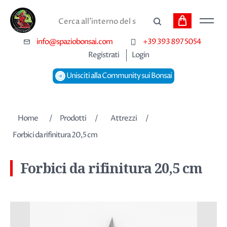
Carrello
Cerca
info@spaziobonsai.com
+39 393 897 5054
Registrati
Login
Unisciti alla Community sui Bonsai
Nome dell'attributo
Valore dell'attributo
Home
/
Prodotti
/
Attrezzi
/
Forbici da rifinitura 20,5 cm
Forbici da rifinitura 20,5 cm