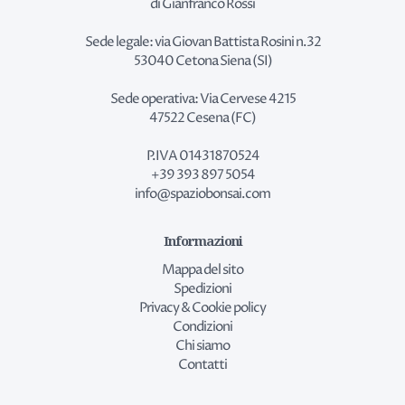
di Gianfranco Rossi
Sede legale: via Giovan Battista Rosini n.32
53040 Cetona Siena (SI)
Sede operativa: Via Cervese 4215
47522 Cesena (FC)
P.IVA 01431870524
+39 393 897 5054
info@spaziobonsai.com
Informazioni
Mappa del sito
Spedizioni
Privacy & Cookie policy
Condizioni
Chi siamo
Contatti