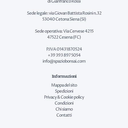
di Gianfranco Rossi
Sede legale: via Giovan Battista Rosini n.32
53040 Cetona Siena (SI)
Sede operativa: Via Cervese 4215
47522 Cesena (FC)
P.IVA 01431870524
+39 393 897 5054
info@spaziobonsai.com
Informazioni
Mappa del sito
Spedizioni
Privacy & Cookie policy
Condizioni
Chi siamo
Contatti