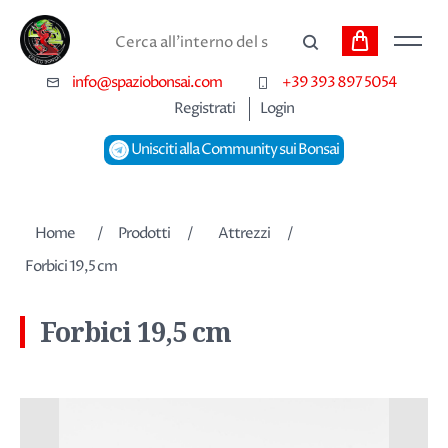
Carrello
Cerca
info@spaziobonsai.com
+39 393 897 5054
Registrati
Login
Unisciti alla Community sui Bonsai
Nome dell'attributo
Valore dell'attributo
Home
/
Prodotti
/
Attrezzi
/
Forbici 19,5 cm
Forbici 19,5 cm