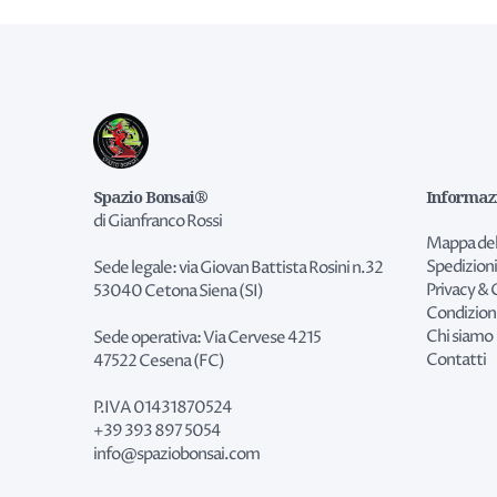
Spazio Bonsai®
Informaz
di Gianfranco Rossi
Mappa del
Spedizioni
Sede legale: via Giovan Battista Rosini n.32
Privacy & 
53040 Cetona Siena (SI)
Condizion
Chi siamo
Sede operativa: Via Cervese 4215
Contatti
47522 Cesena (FC)
P.IVA 01431870524
+39 393 897 5054
info@spaziobonsai.com