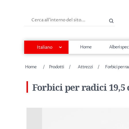
Cerca
Home
Alberi spec
Nome dell'attributo
Valore dell'attributo
Home
/
Prodotti
/
Attrezzi
/
Forbici per ra
Forbici per radici 19,5