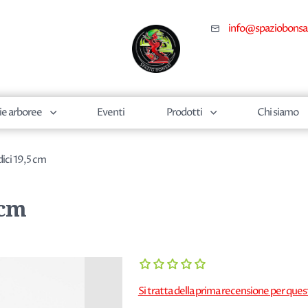
info@spaziobonsa
ie arboree
Eventi
Prodotti
Chi siamo
dici 19,5 cm
 cm
Si tratta della prima recensione per que