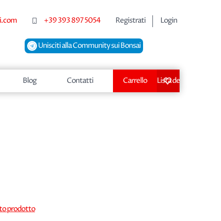
i.com
+39 393 897 5054
Registrati
Login
Unisciti alla Community sui Bonsai
Blog
Contatti
Carrello
Lista dei desideri
sto prodotto