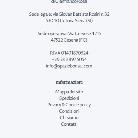
di Gianfranco Rossi
Sede legale: via Giovan Battista Rosini n.32
53040 Cetona Siena (SI)
Sede operativa: Via Cervese 4215
47522 Cesena (FC)
P.IVA 01431870524
+39 393 897 5054
info@spaziobonsai.com
Informazioni
Mappa del sito
Spedizioni
Privacy & Cookie policy
Condizioni
Chi siamo
Contatti