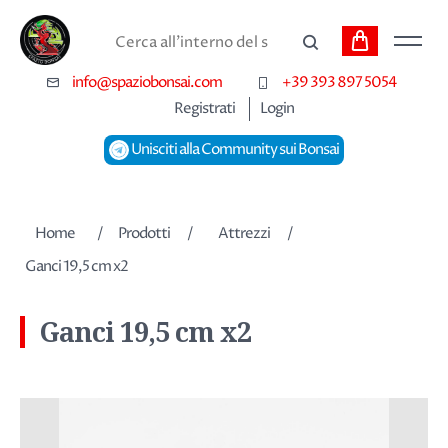
Carrello
Cerca
info@spaziobonsai.com
+39 393 897 5054
Registrati
Login
Unisciti alla Community sui Bonsai
Nome dell'attributo
Valore dell'attributo
Home
/
Prodotti
/
Attrezzi
/
Ganci 19,5 cm x2
Ganci 19,5 cm x2