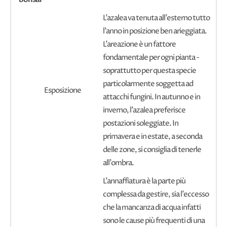
L'azalea va tenuta all'esterno tutto
l'anno in posizione ben arieggiata.
L'areazione è un fattore
fondamentale per ogni pianta -
soprattutto per questa specie
particolarmente soggetta ad
Esposizione
attacchi fungini. In autunno e in
inverno, l'azalea preferisce
postazioni soleggiate. In
primavera e in estate, a seconda
delle zone, si consiglia di tenerle
all'ombra.
L'annaffiatura è la parte più
complessa da gestire, sia l'eccesso
che la mancanza di acqua infatti
sono le cause più frequenti di una