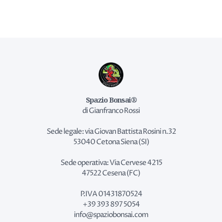
Spazio Bonsai®
di Gianfranco Rossi
Sede legale: via Giovan Battista Rosini n.32
53040 Cetona Siena (SI)
Sede operativa: Via Cervese 4215
47522 Cesena (FC)
P.IVA 01431870524
+39 393 897 5054
info@spaziobonsai.com