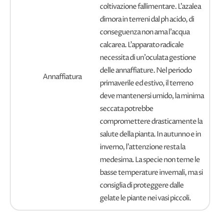
coltivazione fallimentare. L'azalea
dimora in terreni dal ph acido, di
conseguenza non ama l'acqua
calcarea. L'apparato radicale
necessita di un'oculata gestione
delle annaffiature. Nel periodo
Annaffiatura
primaverile ed estivo, il terreno
deve mantenersi umido, la minima
seccata potrebbe
compromettere drasticamente la
salute della pianta. In autunno e in
inverno, l'attenzione resta la
medesima. La specie non teme le
basse temperature invernali, ma si
consiglia di proteggere dalle
gelate le piante nei vasi piccoli.