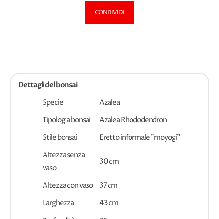
CONDIVIDI
Dettagli del bonsai
Specie
Azalea
Tipologia bonsai
Azalea Rhododendron
Stile bonsai
Eretto informale "moyogi"
Altezza senza
30 cm
vaso
Altezza con vaso
37 cm
Larghezza
43 cm