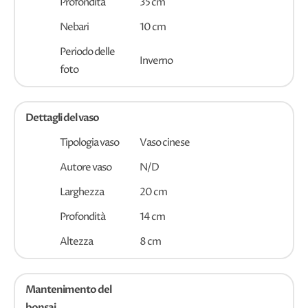
Profondità
35 cm
Nebari
10 cm
Periodo delle
Inverno
foto
Dettagli del vaso
Tipologia vaso
Vaso cinese
Autore vaso
N/D
Larghezza
20 cm
Profondità
14 cm
Altezza
8 cm
Mantenimento del
bonsai