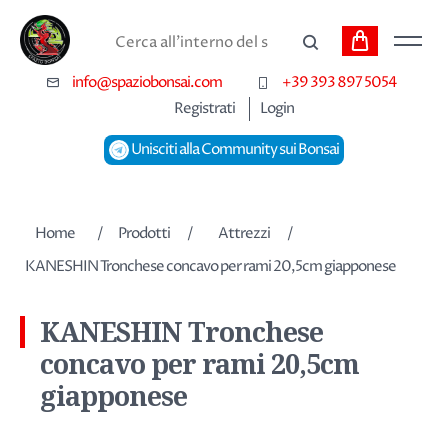
Carrello
Cerca
info@spaziobonsai.com
+39 393 897 5054
Registrati
Login
Unisciti alla Community sui Bonsai
Nome dell'attributo
Valore dell'attributo
Home
/
Prodotti
/
Attrezzi
/
KANESHIN Tronchese concavo per rami 20,5cm giapponese
KANESHIN Tronchese
concavo per rami 20,5cm
giapponese