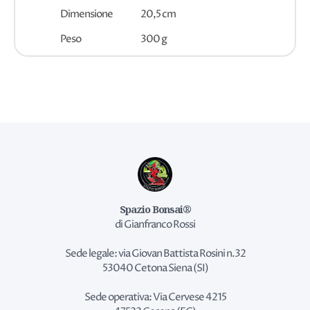
Dimensione
20,5 cm
Peso
300 g
Spazio Bonsai®
di Gianfranco Rossi
Sede legale: via Giovan Battista Rosini n.32
53040 Cetona Siena (SI)
Sede operativa: Via Cervese 4215