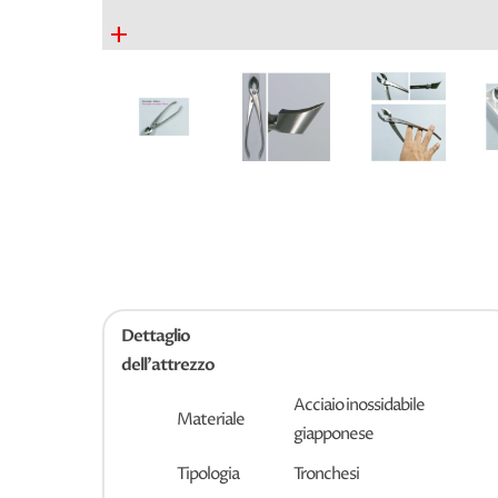
+
Dettaglio
dell'attrezzo
Acciaio inossidabile
Materiale
giapponese
Tipologia
Tronchesi