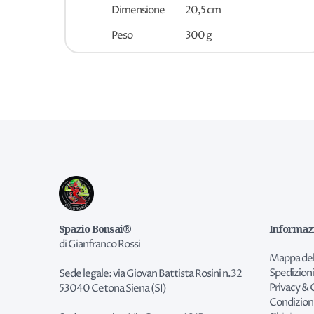
Dimensione
20,5 cm
Peso
300 g
Spazio Bonsai®
Informaz
di Gianfranco Rossi
Mappa del
Spedizioni
Sede legale: via Giovan Battista Rosini n.32
Privacy & 
53040 Cetona Siena (SI)
Condizion