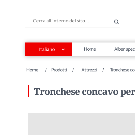
Cerca
Home
Alberi spec
Nome dell'attributo
Valore dell'attributo
Home
/
Prodotti
/
Attrezzi
/
Tronchese co
Tronchese concavo per