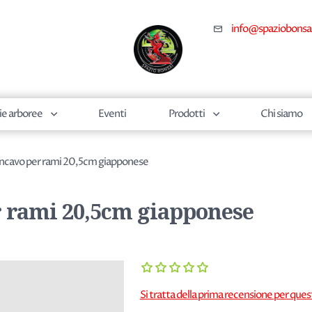
info@spaziobonsa
ie arboree
Eventi
Prodotti
Chi siamo
ncavo per rami 20,5cm giapponese
 rami 20,5cm giapponese
Si tratta della prima recensione per que