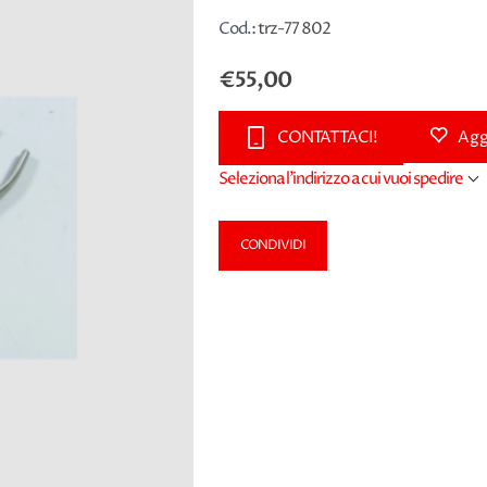
Cod.:
trz-77 802
€55,00
CONTATTACI!
Aggi
Seleziona l'indirizzo a cui vuoi spedire
CONDIVIDI