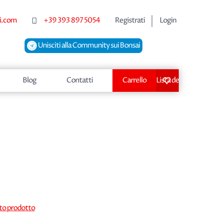
i.com
+39 393 897 5054
Registrati
Login
Unisciti alla Community sui Bonsai
Blog
Contatti
Carrello
Lista dei desideri
sto prodotto