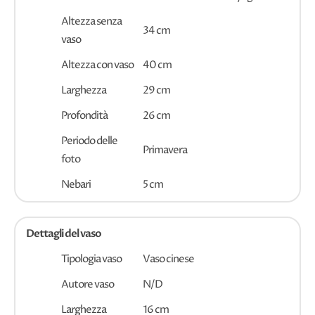
Altezza senza
34 cm
vaso
Altezza con vaso
40 cm
Larghezza
29 cm
Profondità
26 cm
Periodo delle
Primavera
foto
Nebari
5 cm
Dettagli del vaso
Tipologia vaso
Vaso cinese
Autore vaso
N/D
Larghezza
16 cm