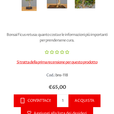
Bonsai Ficus retusa: quanto costa e le informazioni più importanti
per prendersene cura.
Si tratta della prima recensione per questo prodotto
Cod.:
bns-118
€65,00
CONTATTACI!
ACQUISTA
Aggiungi alla lista dei desideri