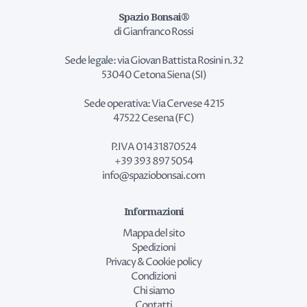
Spazio Bonsai®
di Gianfranco Rossi
Sede legale: via Giovan Battista Rosini n.32
53040 Cetona Siena (SI)
Sede operativa: Via Cervese 4215
47522 Cesena (FC)
P.IVA 01431870524
+39 393 897 5054
info@spaziobonsai.com
Informazioni
Mappa del sito
Spedizioni
Privacy & Cookie policy
Condizioni
Chi siamo
Contatti