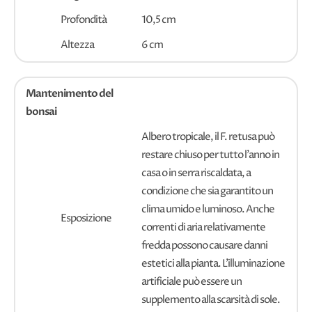
Profondità
10,5 cm
Altezza
6 cm
Mantenimento del
bonsai
Albero tropicale, il F. retusa può
restare chiuso per tutto l'anno in
casa o in serra riscaldata, a
condizione che sia garantito un
clima umido e luminoso. Anche
Esposizione
correnti di aria relativamente
fredda possono causare danni
estetici alla pianta. L'illuminazione
artificiale può essere un
supplemento alla scarsità di sole.