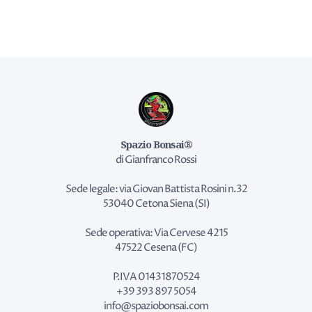
Spazio Bonsai®
di Gianfranco Rossi
Sede legale: via Giovan Battista Rosini n.32
53040 Cetona Siena (SI)
Sede operativa: Via Cervese 4215
47522 Cesena (FC)
P.IVA 01431870524
+39 393 897 5054
info@spaziobonsai.com