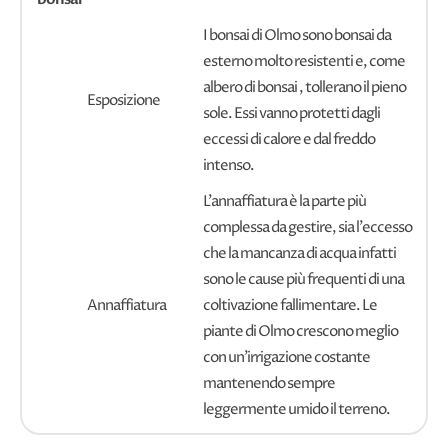
I bonsai di Olmo sono bonsai da
esterno molto resistenti e, come
albero di bonsai , tollerano il pieno
Esposizione
sole. Essi vanno protetti dagli
eccessi di calore e dal freddo
intenso.
L'annaffiatura è la parte più
complessa da gestire, sia l'eccesso
che la mancanza di acqua infatti
sono le cause più frequenti di una
Annaffiatura
coltivazione fallimentare. Le
piante di Olmo crescono meglio
con un'irrigazione costante
mantenendo sempre
leggermente umido il terreno.