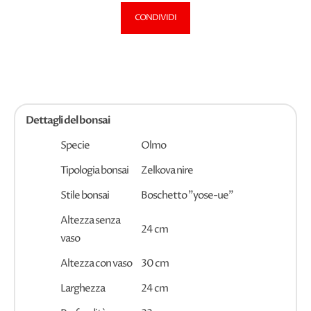
CONDIVIDI
Dettagli del bonsai
Specie
Olmo
Tipologia bonsai
Zelkova nire
Stile bonsai
Boschetto "yose-ue"
Altezza senza
24 cm
vaso
Altezza con vaso
30 cm
Larghezza
24 cm