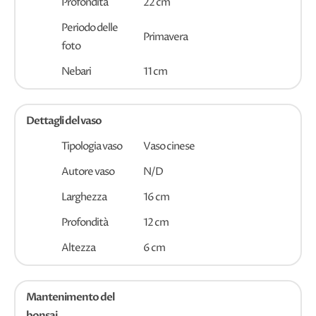
Profondità
22 cm
Periodo delle
Primavera
foto
Nebari
11 cm
Dettagli del vaso
Tipologia vaso
Vaso cinese
Autore vaso
N/D
Larghezza
16 cm
Profondità
12 cm
Altezza
6 cm
Mantenimento del
bonsai