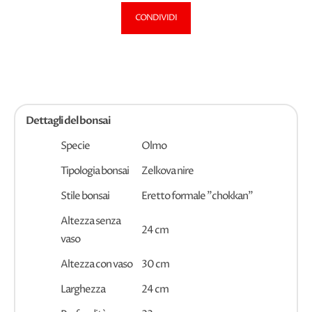
CONDIVIDI
Dettagli del bonsai
Specie
Olmo
Tipologia bonsai
Zelkova nire
Stile bonsai
Eretto formale "chokkan"
Altezza senza
24 cm
vaso
Altezza con vaso
30 cm
Larghezza
24 cm