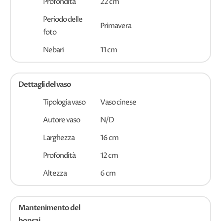
Profondità
22 cm
Periodo delle
Primavera
foto
Nebari
11 cm
Dettagli del vaso
Tipologia vaso
Vaso cinese
Autore vaso
N/D
Larghezza
16 cm
Profondità
12 cm
Altezza
6 cm
Mantenimento del
bonsai