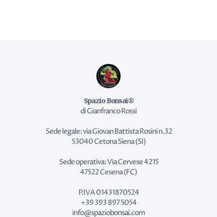
Spazio Bonsai®
di Gianfranco Rossi
Sede legale: via Giovan Battista Rosini n.32
53040 Cetona Siena (SI)
Sede operativa: Via Cervese 4215
47522 Cesena (FC)
P.IVA 01431870524
+39 393 897 5054
info@spaziobonsai.com