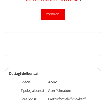
Seleziona l'indirizzo a cui vuoi spedire
CONDIVIDI
Dettagli del bonsai
Specie
Acero
Tipologia bonsai
Acer Palmatum
Stile bonsai
Eretto formale "chokkan"