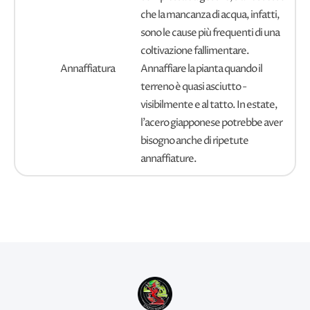
che la mancanza di acqua, infatti,
sono le cause più frequenti di una
coltivazione fallimentare.
Annaffiatura
Annaffiare la pianta quando il
terreno è quasi asciutto -
visibilmente e al tatto. In estate,
l'acero giapponese potrebbe aver
bisogno anche di ripetute
annaffiature.