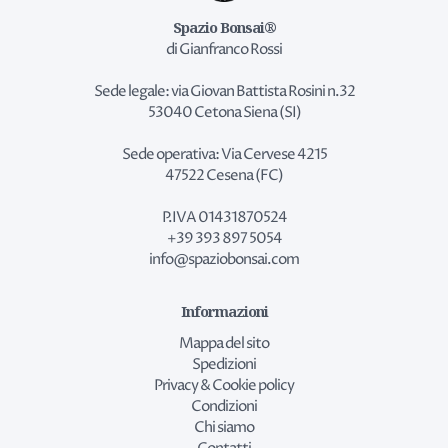
Spazio Bonsai®
di Gianfranco Rossi
Sede legale: via Giovan Battista Rosini n.32
53040 Cetona Siena (SI)
Sede operativa: Via Cervese 4215
47522 Cesena (FC)
P.IVA 01431870524
+39 393 897 5054
info@spaziobonsai.com
Informazioni
Mappa del sito
Spedizioni
Privacy & Cookie policy
Condizioni
Chi siamo