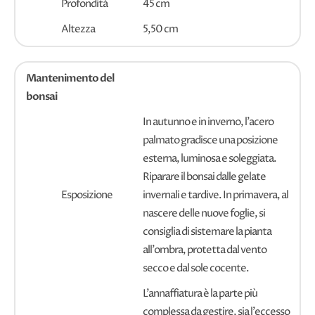
Profondità
45 cm
Altezza
5,50 cm
Mantenimento del
bonsai
In autunno e in inverno, l'acero
palmato gradisce una posizione
esterna, luminosa e soleggiata.
Riparare il bonsai dalle gelate
Esposizione
invernali e tardive. In primavera, al
nascere delle nuove foglie, si
consiglia di sistemare la pianta
all'ombra, protetta dal vento
secco e dal sole cocente.
L'annaffiatura è la parte più
complessa da gestire, sia l'eccesso