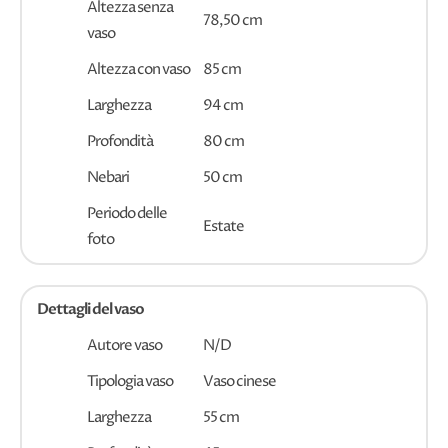
Altezza senza
78,50 cm
vaso
Altezza con vaso
85 cm
Larghezza
94 cm
Profondità
80 cm
Nebari
50 cm
Periodo delle
Estate
foto
Dettagli del vaso
Autore vaso
N/D
Tipologia vaso
Vaso cinese
Larghezza
55 cm