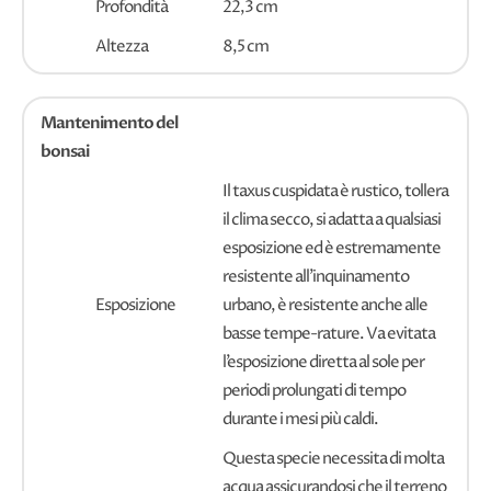
Profondità
22,3 cm
Altezza
8,5 cm
Mantenimento del
bonsai
Il taxus cuspidata è rustico, tollera
il clima secco, si adatta a qualsiasi
esposizione ed è estremamente
resistente all’inquinamento
Esposizione
urbano, è resistente anche alle
basse tempe-rature. Va evitata
l’esposizione diretta al sole per
periodi prolungati di tempo
durante i mesi più caldi.
Questa specie necessita di molta
acqua assicurandosi che il terreno