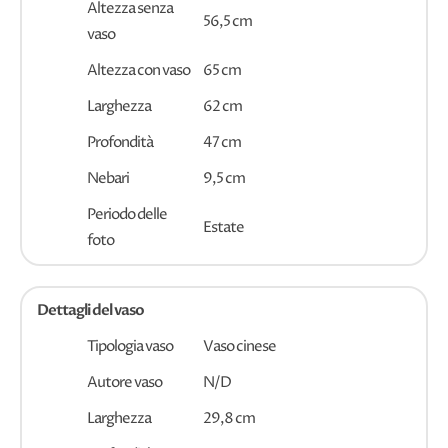
Altezza senza
56,5 cm
vaso
Altezza con vaso
65 cm
Larghezza
62 cm
Profondità
47 cm
Nebari
9,5 cm
Periodo delle
Estate
foto
Dettagli del vaso
Tipologia vaso
Vaso cinese
Autore vaso
N/D
Larghezza
29,8 cm