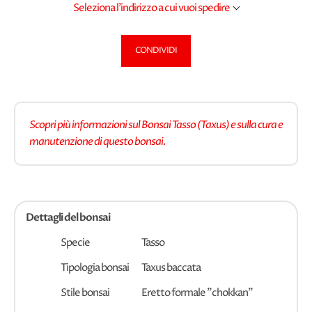
Seleziona l'indirizzo a cui vuoi spedire
CONDIVIDI
Scopri più informazioni sul Bonsai Tasso (Taxus) e sulla cura e
manutenzione di questo bonsai.
Dettagli del bonsai
Specie
Tasso
Tipologia bonsai
Taxus baccata
Stile bonsai
Eretto formale "chokkan"