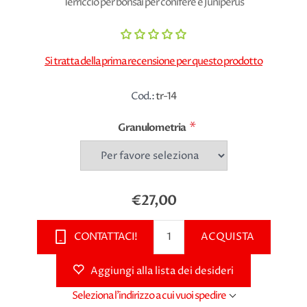
Terriccio per bonsai per conifere e Juniperus
Si tratta della prima recensione per questo prodotto
Cod.:
tr-14
*
Granulometria
€27,00
CONTATTACI!
ACQUISTA
Aggiungi alla lista dei desideri
Seleziona l'indirizzo a cui vuoi spedire