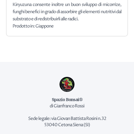
Kiryuzuna consente inoltre un buon sviluppo di micorrize,
funghi benefici in grado di assorbire gli elementi nutritivi dal
substrato e di redistribuirli alle radici.
Prodotto in: Giappone
Spazio Bonsai®
di Gianfranco Rossi
Sede legale: via Giovan Battista Rosini n.32
53040 Cetona Siena (SI)