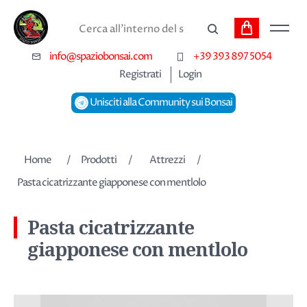
Carrello
Cerca
info@spaziobonsai.com
+39 393 897 5054
Registrati
Login
Unisciti alla Community sui Bonsai
Nome dell'attributo
Valore dell'attributo
Home
/
Prodotti
/
Attrezzi
/
Pasta cicatrizzante giapponese con mentlolo
Pasta cicatrizzante
giapponese con mentlolo