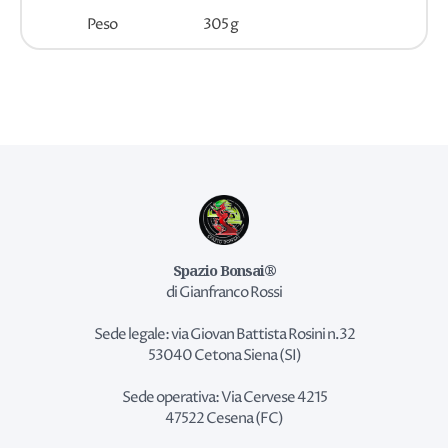
Peso
305 g
Spazio Bonsai®
di Gianfranco Rossi
Sede legale: via Giovan Battista Rosini n.32
53040 Cetona Siena (SI)
Sede operativa: Via Cervese 4215
47522 Cesena (FC)