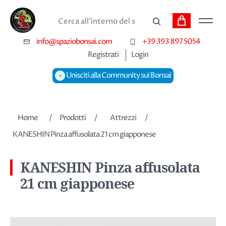
Carrello
Cerca
info@spaziobonsai.com
+39 393 897 5054
Registrati
Login
Unisciti alla Community sui Bonsai
Nome dell'attributo
Valore dell'attributo
Home
/
Prodotti
/
Attrezzi
/
KANESHIN Pinza affusolata 21 cm giapponese
KANESHIN Pinza affusolata
21 cm giapponese