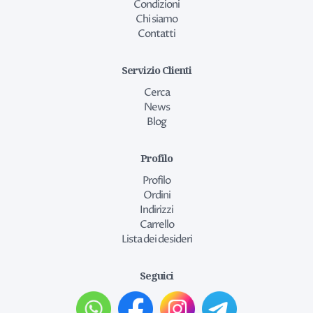
Condizioni
Chi siamo
Contatti
Servizio Clienti
Cerca
News
Blog
Profilo
Profilo
Ordini
Indirizzi
Carrello
Lista dei desideri
Seguici