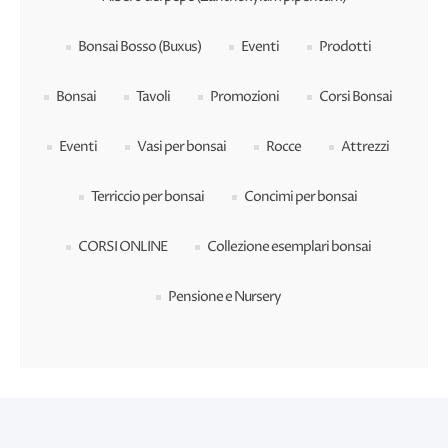
Bonsai Bosso (Buxus)
Eventi
Prodotti
Bonsai
Tavoli
Promozioni
Corsi Bonsai
Eventi
Vasi per bonsai
Rocce
Attrezzi
Terriccio per bonsai
Concimi per bonsai
CORSI ONLINE
Collezione esemplari bonsai
Pensione e Nursery