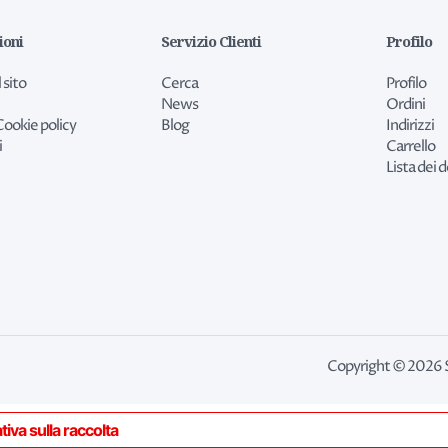
ioni
Servizio Clienti
Profilo
 sito
Cerca
Profilo
News
Ordini
Cookie policy
Blog
Indirizzi
i
Carrello
Lista dei d
Copyright © 2026 Spa
tiva sulla raccolta
Le tue preferenze relative alla privacy