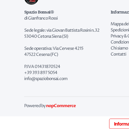
Spazio Bonsai®
Informaz
di Gianfranco Rossi
Mappa del
Spedizioni
Sede legale: via Giovan Battista Rosini n.32
Privacy & 
53040 Cetona Siena (SI)
Condizion
Chi siamo
Sede operativa: Via Cervese 4215
Contatti
47522 Cesena (FC)
P.IVA 01431870524
+39 393 897 5054
info@spaziobonsai.com
nopCommerce
Powered by
Informa