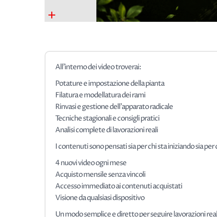
+
All’interno dei video troverai:
Potature e impostazione della pianta
Filatura e modellatura dei rami
Rinvasi e gestione dell’apparato radicale
Tecniche stagionali e consigli pratici
Analisi complete di lavorazioni reali
I contenuti sono pensati sia per chi sta iniziando sia pe
4 nuovi video ogni mese
Acquisto mensile senza vincoli
Accesso immediato ai contenuti acquistati
Visione da qualsiasi dispositivo
Un modo semplice e diretto per seguire lavorazioni real