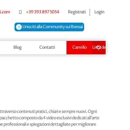
i.com
+39 393 897 5054
Registrati
Login
Unisciti alla Community sui Bonsai
Blog
Contatti
Carrello
Lista dei desideri
attraverso contenuti pratici, chiari e sempre nuovi. Ogni
pacchetto composto da 4 video esclusivi dedicati all’arte
e professionali e spiegazioni dettagliate per migliorare