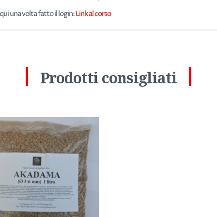
ui una volta fatto il login:
Link al corso
Prodotti consigliati