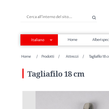
Cerca
Home
Alberi spec
Nome dell'attributo
Valore dell'attributo
Home
/
Prodotti
/
Attrezzi
/
Tagliafilo 18 
Tagliafilo 18 cm