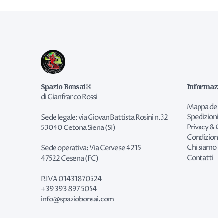
Spazio Bonsai®
Informaz
di Gianfranco Rossi
Mappa del
Spedizioni
Sede legale: via Giovan Battista Rosini n.32
Privacy & 
53040 Cetona Siena (SI)
Condizion
Chi siamo
Sede operativa: Via Cervese 4215
Contatti
47522 Cesena (FC)
P.IVA 01431870524
+39 393 897 5054
info@spaziobonsai.com