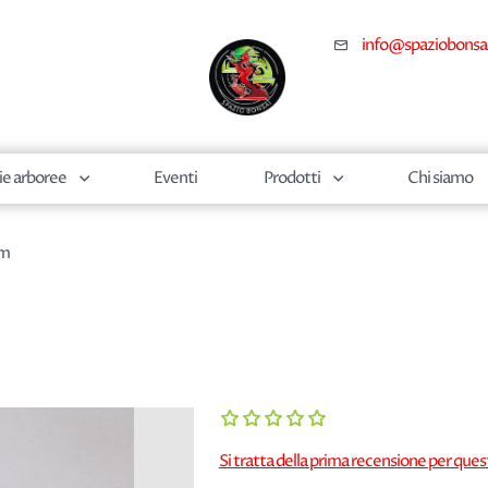
info@spaziobonsa
ie arboree
Eventi
Prodotti
Chi siamo
cm
Si tratta della prima recensione per que