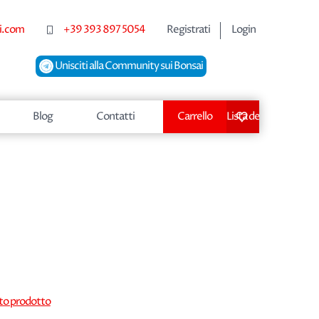
i.com
+39 393 897 5054
Registrati
Login
Unisciti alla Community sui Bonsai
Blog
Contatti
Carrello
Lista dei desideri
sto prodotto