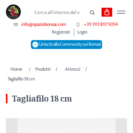
Carrello
Cerca
info@spaziobonsai.com
+39 393 897 5054
Registrati
Login
Unisciti alla Community sui Bonsai
Nome dell'attributo
Valore dell'attributo
Home
/
Prodotti
/
Attrezzi
/
Tagliafilo 18 cm
Tagliafilo 18 cm