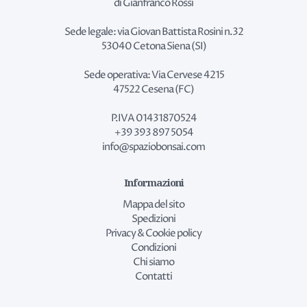
di Gianfranco Rossi
Sede legale: via Giovan Battista Rosini n.32
53040 Cetona Siena (SI)
Sede operativa: Via Cervese 4215
47522 Cesena (FC)
P.IVA 01431870524
+39 393 897 5054
info@spaziobonsai.com
Informazioni
Mappa del sito
Spedizioni
Privacy & Cookie policy
Condizioni
Chi siamo
Contatti