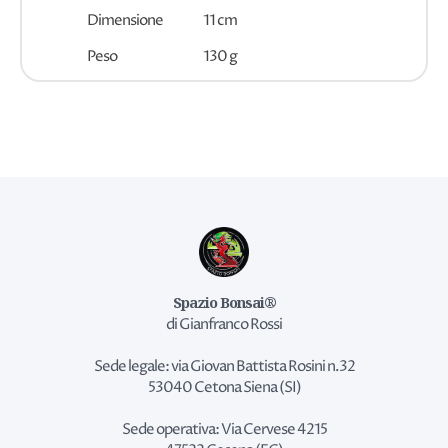
Dimensione
11 cm
Peso
130 g
Spazio Bonsai®
di Gianfranco Rossi
Sede legale: via Giovan Battista Rosini n.32
53040 Cetona Siena (SI)
Sede operativa: Via Cervese 4215