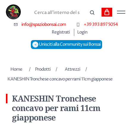
Carrello
Cerca
info@spaziobonsai.com
+39 393 897 5054
Registrati
Login
Unisciti alla Community sui Bonsai
Nome dell'attributo
Valore dell'attributo
Home
/
Prodotti
/
Attrezzi
/
KANESHIN Tronchese concavo per rami 11cm giapponese
KANESHIN Tronchese
concavo per rami 11cm
giapponese