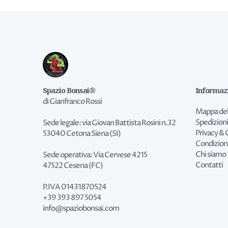
Spazio Bonsai®
Informaz
di Gianfranco Rossi
Mappa del
Spedizioni
Sede legale: via Giovan Battista Rosini n.32
Privacy & 
53040 Cetona Siena (SI)
Condizion
Chi siamo
Sede operativa: Via Cervese 4215
Contatti
47522 Cesena (FC)
P.IVA 01431870524
+39 393 897 5054
info@spaziobonsai.com