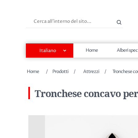
Cerca
Home
Alberi spec
Nome dell'attributo
Valore dell'attributo
Home
/
Prodotti
/
Attrezzi
/
Tronchese con
Tronchese concavo per 