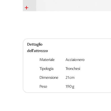
+
Dettaglio
dell'attrezzo
Materiale
Acciaio nero
Tipologia
Tronchesi
Dimensione
21 cm
Peso
190 g