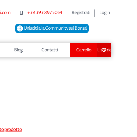
i.com
+39 393 897 5054
Registrati
Login
Unisciti alla Community sui Bonsai
Blog
Contatti
Carrello
Lista dei desideri
sto prodotto