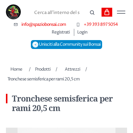
Carrello
Cerca
info@spaziobonsai.com
+39 393 897 5054
Registrati
Login
Unisciti alla Community sui Bonsai
Nome dell'attributo
Valore dell'attributo
Home
/
Prodotti
/
Attrezzi
/
Tronchese semisferica per rami 20,5 cm
Tronchese semisferica per
rami 20,5 cm