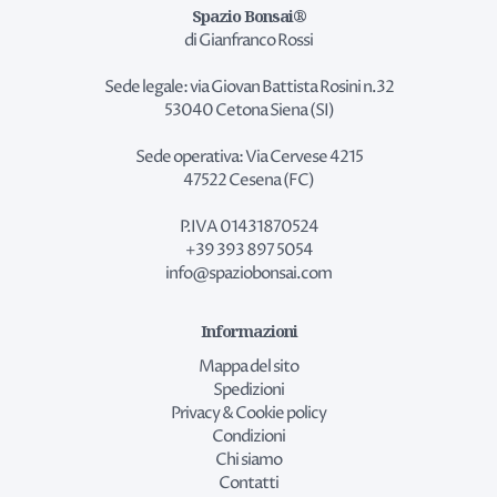
Spazio Bonsai®
di Gianfranco Rossi
Sede legale: via Giovan Battista Rosini n.32
53040 Cetona Siena (SI)
Sede operativa: Via Cervese 4215
47522 Cesena (FC)
P.IVA 01431870524
+39 393 897 5054
info@spaziobonsai.com
Informazioni
Mappa del sito
Spedizioni
Privacy & Cookie policy
Condizioni
Chi siamo
Contatti