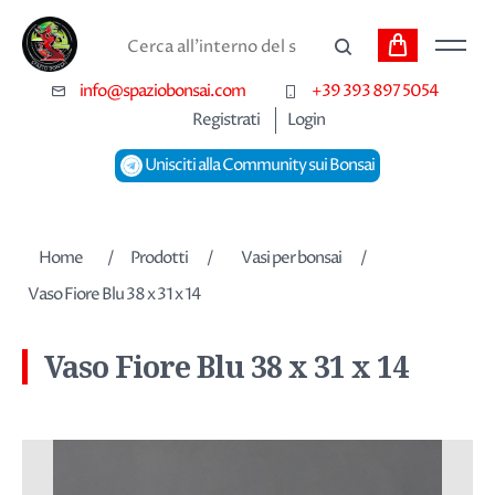
Carrello
Cerca
info@spaziobonsai.com
+39 393 897 5054
Registrati
Login
Unisciti alla Community sui Bonsai
Nome dell'attributo
Valore dell'attributo
Home
/
Prodotti
/
Vasi per bonsai
/
Vaso Fiore Blu 38 x 31 x 14
Vaso Fiore Blu 38 x 31 x 14