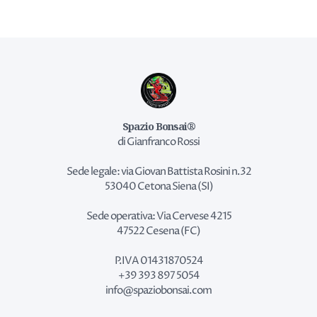
Spazio Bonsai®
di Gianfranco Rossi
Sede legale: via Giovan Battista Rosini n.32
53040 Cetona Siena (SI)
Sede operativa: Via Cervese 4215
47522 Cesena (FC)
P.IVA 01431870524
+39 393 897 5054
info@spaziobonsai.com