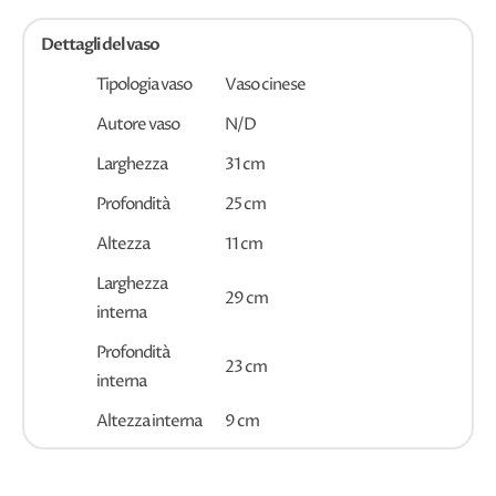
Dettagli del vaso
Tipologia vaso
Vaso cinese
Autore vaso
N/D
Larghezza
31 cm
Profondità
25 cm
Altezza
11 cm
Larghezza
29 cm
interna
Profondità
23 cm
interna
Altezza interna
9 cm