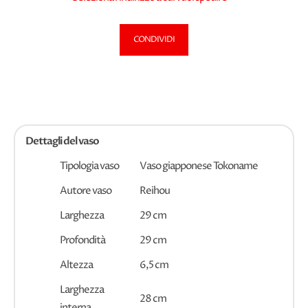
CONDIVIDI
Dettagli del vaso
Tipologia vaso
Vaso giapponese Tokoname
Autore vaso
Reihou
Larghezza
29 cm
Profondità
29 cm
Altezza
6,5 cm
Larghezza
28 cm
interna