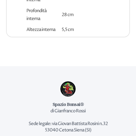
Profondità
28 cm
interna
Altezza interna
5,5 cm
Spazio Bonsai®
di Gianfranco Rossi
Sede legale: via Giovan Battista Rosini n.32
53040 Cetona Siena (SI)