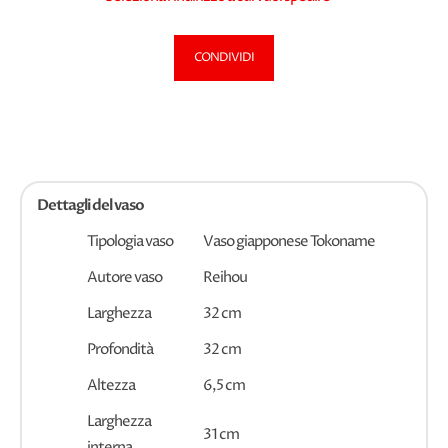
CONDIVIDI
Dettagli del vaso
Tipologia vaso
Vaso giapponese Tokoname
Autore vaso
Reihou
Larghezza
32 cm
Profondità
32 cm
Altezza
6,5 cm
Larghezza
31 cm
interna