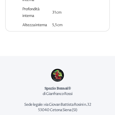
Profondità
31 cm
interna
Altezza interna
5,5 cm
Spazio Bonsai®
di Gianfranco Rossi
Sede legale: via Giovan Battista Rosini n.32
53040 Cetona Siena (SI)