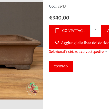
Cod.:
vs-13
€340,00
CONTATTACI!
Aggiungi alla lista dei deside
Seleziona l'indirizzo a cui vuoi spedire
CONDIVIDI