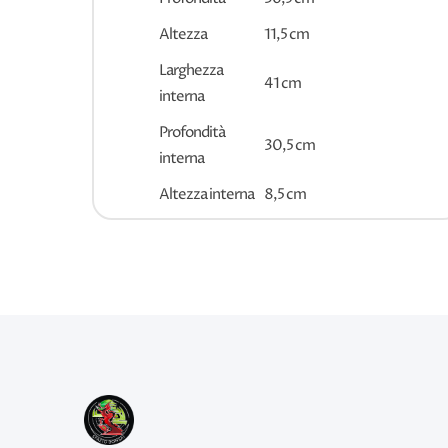
Altezza
11,5 cm
Larghezza
41 cm
interna
Profondità
30,5 cm
interna
Altezza interna
8,5 cm