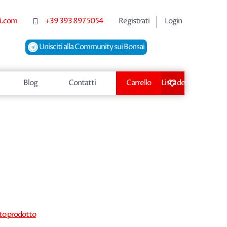
i.com
+39 393 897 5054
Registrati
Login
Unisciti alla Community sui Bonsai
Blog
Contatti
Carrello
Lista dei desideri
sto prodotto