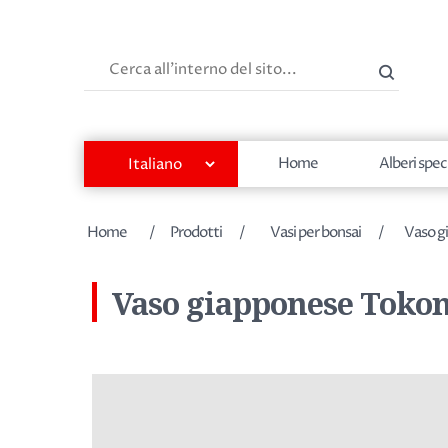
Cerca
Home
Alberi spec
Nome dell'attributo
Valore dell'attributo
Home
/
Prodotti
/
Vasi per bonsai
/
Vaso g
Vaso giapponese Tokona