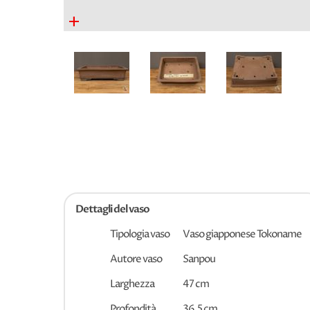
+
Dettagli del vaso
Tipologia vaso
Vaso giapponese Tokoname
Autore vaso
Sanpou
Larghezza
47 cm
Profondità
36,5 cm