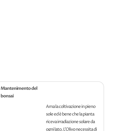
Mantenimento del
bonsai
Ama la coltivazione in pieno
sole ed è bene che la pianta
riceva irradiazione solare da
ogni lato. L'Olivo necessita di