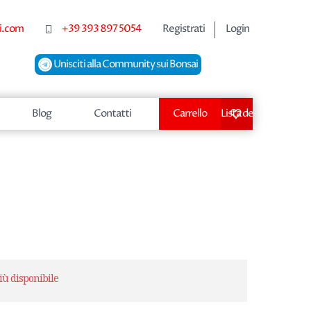
i.com
+39 393 897 5054
Registrati
Login
Unisciti alla Community sui Bonsai
Blog
Contatti
Carrello
Lista dei desideri
Nome dell'attributo
Valore dell'attributo
iù disponibile