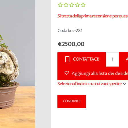
Si tratta della prima recensione per que
Cod.:
bns-281
€2500,00
CONTATTACI!
Aggiungi alla lista dei deside
Seleziona l'indirizzo a cui vuoi spedire
CONDIVIDI