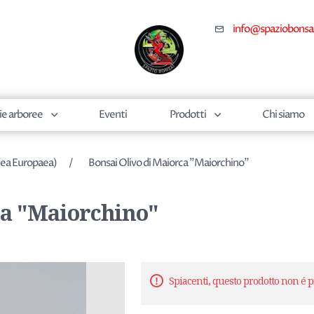
info@spaziobonsa
ie arboree
Eventi
Prodotti
Chi siamo
Nome dell'attributo
Valore dell'attributo
lea Europaea)
/
Bonsai Olivo di Maiorca "Maiorchino"
ca "Maiorchino"
Spiacenti, questo prodotto non é p