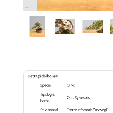
+
Dettagli del bonsai
Specie
Olivo
Tipologia
Olea Sylvestris
bonsai
Stile bonsai
Eretto informale "moyogi"