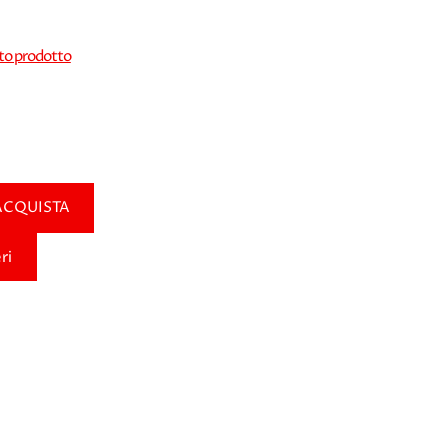
sto prodotto
ACQUISTA
ri