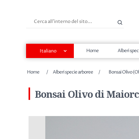
Cerca
Home
Alberi spec
Nome dell'attributo
Valore dell'attributo
Home
/
Alberi specie arboree
/
Bonsai Olivo (O
Bonsai Olivo di Maior