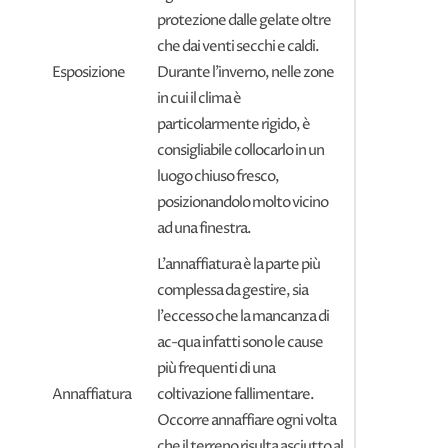
protezione dalle gelate oltre
che dai venti secchi e caldi.
Esposizione
Durante l’inverno, nelle zone
in cui il clima è
particolarmente rigido, è
consigliabile collocarlo in un
luogo chiuso fresco,
posizionandolo molto vicino
ad una finestra.
L'annaffiatura è la parte più
complessa da gestire, sia
l'eccesso che la mancanza di
ac-qua infatti sono le cause
più frequenti di una
Annaffiatura
coltivazione fallimentare.
Occorre annaffiare ogni volta
che il terreno risulta asciutto al