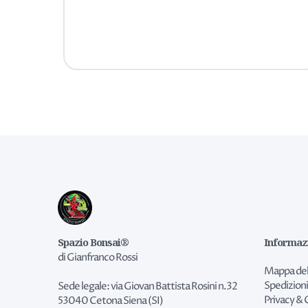
Spazio Bonsai®
Informaz
di Gianfranco Rossi
Mappa del
Spedizioni
Sede legale: via Giovan Battista Rosini n.32
Privacy & 
53040 Cetona Siena (SI)