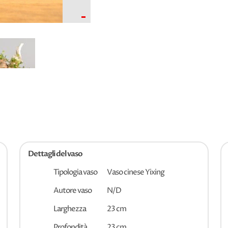
-
Dettagli del vaso
Tipologia vaso
Vaso cinese Yixing
Autore vaso
N/D
Larghezza
23 cm
Profondità
23 cm