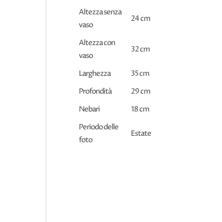
Altezza senza
24 cm
vaso
Altezza con
32 cm
vaso
Larghezza
35 cm
Profondità
29 cm
Nebari
18 cm
Periodo delle
Estate
foto